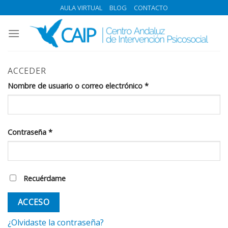
Skip
AULA VIRTUAL
BLOG
CONTACTO
to
content
ACCEDER
Nombre de usuario o correo electrónico
*
Contraseña
*
Recuérdame
ACCESO
¿Olvidaste la contraseña?