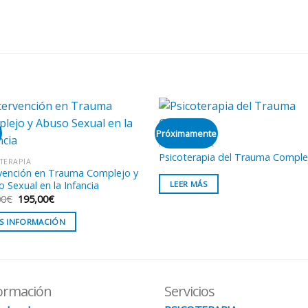
Próximamente
PSICOTERAPIA
Psicoterapia del Trauma Comple
TERAPIA
rvención en Trauma Complejo y
LEER MÁS
 Sexual en la Infancia
El
El
00
€
195,00
€
precio
precio
original
actual
S INFORMACIÓN
era:
es:
240,00€.
195,00€.
ormación
Servicios