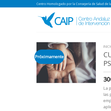
Skip
Centro Homologado por la Consejería de Salud de la
to
content
INIC
CU
Próximamente
PS
30
La p
las 
empí
apli