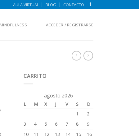
AULA VIRTUAL
BLOG
CONTACTO
MINDFULNESS
ACCEDER / REGISTRARSE
CARRITO
agosto 2026
L
M
X
J
V
S
D
e
1
2
3
4
5
6
7
8
9
e
10
11
12
13
14
15
16