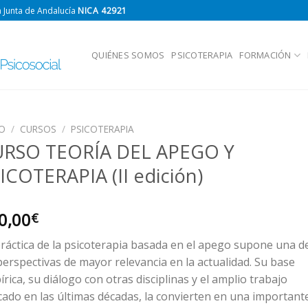
 Junta de Andalucía
NICA 42921
QUIÉNES SOMOS
PSICOTERAPIA
FORMACIÓN
IO
/
CURSOS
/
PSICOTERAPIA
RSO TEORÍA DEL APEGO Y
ICOTERAPIA (II edición)
0,00
€
ráctica de la psicoterapia basada en el apego supone una d
perspectivas de mayor relevancia en la actualidad. Su base
rica, su diálogo con otras disciplinas y el amplio trabajo
cado en las últimas décadas, la convierten en una important