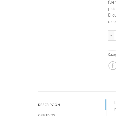
fue
psic
El 
orie
CURS
Cate
DESCRIPCIÓN
r
OBJETIVOS