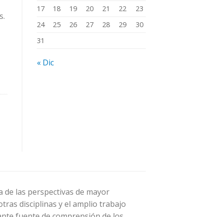
17
18
19
20
21
22
23
s.
24
25
26
27
28
29
30
31
« Dic
a de las perspectivas de mayor
tras disciplinas y el amplio trabajo
tante fuente de comprensión de los