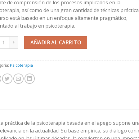
nte de comprensión de los procesos implicados en la
oterapia, así como de una gran cantidad de técnicas práctica
curso está basado en un enfoque altamente pragmático,
ntado al trabajo en psicoterapia.
O TEORÍA DEL APEGO Y PSICOTERAPIA (II edición) cantidad
AÑADIR AL CARRITO
goría:
Psicoterapia
La práctica de la psicoterapia basada en el apego supone un
elevancia en la actualidad. Su base empírica, su diálogo con o
aplicado en las últimas décadas, la convierten en una impor