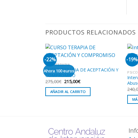
PRODUCTOS RELACIONADOS
-22%
-19%
PSICOTERAPIA
CURSO TERAPIA DE ACEPTACIÓN Y
Ahora 100 euros
PSICO
COMPROMISO
Inte
El
El
275,00
€
215,00
€
Abuso
precio
precio
240,
original
actual
AÑADIR AL CARRITO
era:
es:
275,00€.
215,00€.
MÁ
Inf