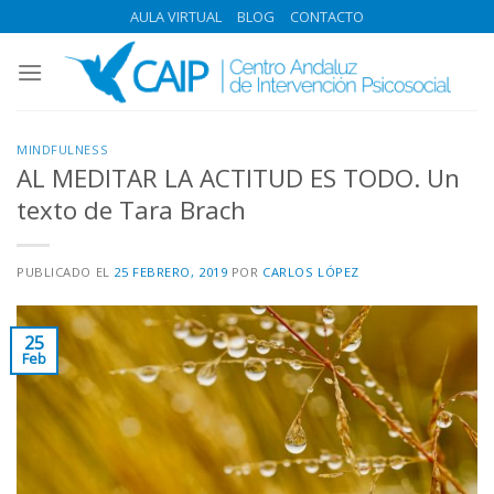
Skip
AULA VIRTUAL
BLOG
CONTACTO
to
content
MINDFULNESS
AL MEDITAR LA ACTITUD ES TODO. Un
texto de Tara Brach
PUBLICADO EL
25 FEBRERO, 2019
POR
CARLOS LÓPEZ
25
Feb