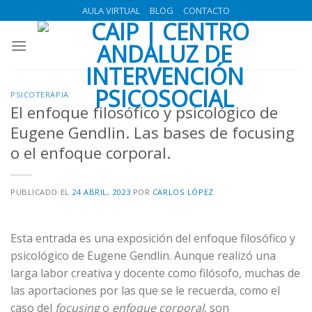
Skip
AULA VIRTUAL
BLOG
CONTACTO
to
content
PSICOTERAPIA
El enfoque filosófico y psicológico de
Eugene Gendlin. Las bases de focusing
o el enfoque corporal.
PUBLICADO EL
24 ABRIL, 2023
POR
CARLOS LÓPEZ
Esta entrada es una exposición del enfoque filosófico y
psicológico de Eugene Gendlin. Aunque realizó una
larga labor creativa y docente como filósofo, muchas de
las aportaciones por las que se le recuerda, como el
caso del
focusing
o
enfoque corporal
, son