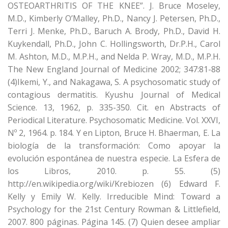
OSTEOARTHRITIS OF THE KNEE”. J. Bruce Moseley,
M.D., Kimberly O’Malley, Ph.D., Nancy J. Petersen, Ph.D.,
Terri J. Menke, Ph.D., Baruch A. Brody, Ph.D., David H.
Kuykendall, Ph.D., John C. Hollingsworth, Dr.P.H., Carol
M. Ashton, M.D., M.P.H., and Nelda P. Wray, M.D., M.P.H.
The New England Journal of Medicine 2002; 347:81-88
(4)Ikemi, Y., and Nakagawa, S. A psychosomatic study of
contagious dermatitis. Kyushu Journal of Medical
Science. 13, 1962, p. 335-350. Cit. en Abstracts of
Periodical Literature. Psychosomatic Medicine. Vol. XXVI,
Nº 2, 1964. p. 184. Y en Lipton, Bruce H. Bhaerman, E. La
biología de la transformación: Como apoyar la
evolución espontánea de nuestra especie. La Esfera de
los Libros, 2010. p. 55. (5)
http://en.wikipedia.org/wiki/Krebiozen (6) Edward F.
Kelly y Emily W. Kelly. Irreducible Mind: Toward a
Psychology for the 21st Century Rowman & Littlefield,
2007. 800 páginas. Página 145. (7) Quien desee ampliar